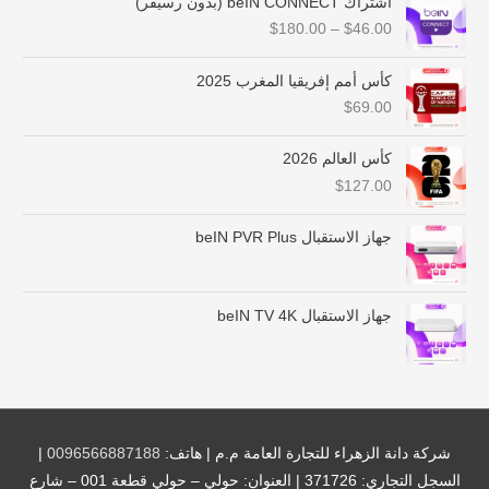
اشتراك beIN CONNECT (بدون رسيفر)
ط
$
180.00
–
$
46.00
ا
ق
ا
كأس أمم إفريقيا المغرب 2025
ل
$
69.00
س
ع
كأس العالم 2026
ر
$
127.00
:
م
ن
جهاز الاستقبال beIN PVR Plus
$
4
جهاز الاستقبال beIN TV 4K
6
.
0
0
خ
ل
شركة دانة الزهراء للتجارة العامة م.م | هاتف:
0096566887188
|
ا
السجل التجاري: 371726 | العنوان: حولي – حولي قطعة 001 – شارع