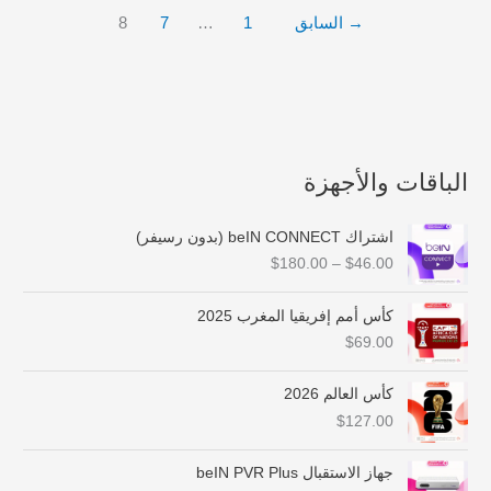
→
السابق
1
…
7
8
الباقات والأجهزة
ن
اشتراك beIN CONNECT (بدون رسيفر)
ط
$
180.00
–
$
46.00
ا
ق
ا
كأس أمم إفريقيا المغرب 2025
ل
$
69.00
س
ع
كأس العالم 2026
ر
$
127.00
:
م
ن
جهاز الاستقبال beIN PVR Plus