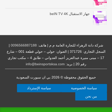
$
4
جهاز الاستقبال beIN TV 4K
6
.
0
0
خ
ل
شركة دانة الزهراء للتجارة العامة م.م | هاتف:
0096566887188
|
ا
السجل التجاري: 371726 | العنوان: حولي – حولي قطعة 001 – شارع
ل
17 – مبنى منيرة عبدالعزيز أحمد العدواني – طابق 4 – مكتب تجاري
رقم 20 | بريد:
info@beinsportsksa.com
$
1
8
حميع الحقوق محفوظة © 2026
بي ان سبورت السعودية
0
.
سياسة الخصوصية
سياسة الإسترداد
0
0
من نحن