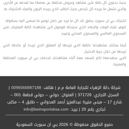
بحيث تحتوي كل باقة على مشاهد وعروض مختلفة عن بعضها بما تقدمه عن الأخرى،
والتي تشمل ما يريده كل شخص بحيث الطلب الذي يريده الزبون والمراد الاشتراك به.
اشتراك بي ان سبورت يحقق لك كل ما تريد من خلال توفير ما تسعى اليه بسهولة
لتوفر عليك الوقت والجهد الذي ستبذله للوصول الى مشاهدة كافة المباريات على
المستوى العالمي والمستوى المحلي وغيره.
أيضا يمكنك مشاهدتنا باللغة التي تريدها أو المعلق الذي تريده أو بالدقة التي
تريدها من خلال حرية الاختيار
التي سنقدمها لكم لتسعد معنا أثناء مشاهدتك لخدمات بي ان سبورت المختلفة
والمميزة.
شركة دانة الزهراء للتجارة العامة م.م | هاتف:
0096566887188
|
السجل التجاري: 371726 | العنوان: حولي – حولي قطعة 001 –
شارع 17 – مبنى منيرة عبدالعزيز أحمد العدواني – طابق 4 – مكتب
تجاري رقم 20 | بريد:
info@beinsportsksa.com
حميع الحقوق محفوظة © 2026
بي ان سبورت السعودية