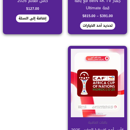
جهاز beIN 4K TV مع باقة
كأس العالم 2026
المنتج
قمة Ultimate
$
127.00
$
815.00
–
$
391.00
إضافة إلى السلة
تحديد أحد الخيارات
باقات اضافية