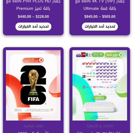
جهاز (beIN 4K TV (VIP مع
جهاز beIN PVR PLUS HD مع
المنتج
المنتج
باقة قمة Ultimate
باقة تميز Premium
$
440.00
–
$
228.00
$
945.00
–
$
505.00
تحديد أحد الخيارات
تحديد أحد الخيارات
نطاق
هناك
السعر:
العديد
من
من
خلال
الأشكال
المختلفة
لهذا
المنتج.
يمكن
اختيار
الخيارات
على
الباقات و الأجهزة
باقات اضافية
صفحة