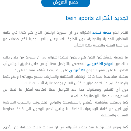
جميع العروض
تجديد اشتراك bein sports
نقدم لكم
خدمة تجديد
اشتراك بي ان سبورت اونلاين، الذي يتم بثها في كافة
المناطق المحلية والدولية، دون الحاجة للاستيعان بالغير, وفرنا لكم خدمات عبر
طواقمنا الفنية والخبيرة بهذا الشأن.
ما نقدمه للمشتركين الذين هم يريدون تجديد اشتراك بي ان سبورت من خلال طلب
ذالك عبر
الموقع الالكتروني
المخصص بالتواصل معنا أو من خلال تطبيق الواتس أب
الخاص بنا على نفس الموقع
الالكتروني
على الانترنت لتشاهد معنا ما يلي :
يمكنك مشاهدة معنا كافة الرياضات المختلفة والمباريات بجميع دورياتها وبطولاتها
بالإضافة الى مشاهدة مباريات كأس العالم بجودة عالية أثناء بث ذالك
دون أي تقطيع وبسهولة جدا بعد التواصل معنا لمتابعة أفضل ما لدينا من
استديوهات خاصة بالرياضة وكرة القدم.
كما ويمكنك مشاهدة الأفلام والمسلسلات والبرامج التلفزيونية والحصرية المباشرة
أون لاين عبر كافة الرسيفرات الخاصة بنا والتي تدعم الوصول الى كافة معارضنا
المميزة والمختلفة.
كما ونوفر لمشتركينا بعد تجديد اشتراك بي ان سبورت باقات مختلفة عن الأخرى