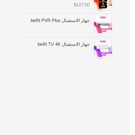
:
$
127.00
م
ن
جهاز الاستقبال beIN PVR Plus
$
4
6
جهاز الاستقبال beIN TV 4K
.
0
0
خ
ل
ا
ل
$
1
8
0
.