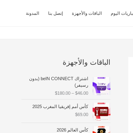
اريات اليوم
الباقات والأجهزة
إتصل بنا
المدونة
الباقات والأجهزة
ن
اشتراك beIN CONNECT (بدون
ط
رسيفر)
ا
$
180.00
–
$
46.00
ق
ا
كأس أمم إفريقيا المغرب 2025
ل
$
69.00
س
ع
ر
كأس العالم 2026