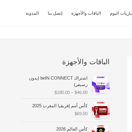
اريات اليوم
الباقات والأجهزة
إتصل بنا
المدونة
الباقات والأجهزة
ن
اشتراك beIN CONNECT (بدون
ط
رسيفر)
ا
$
180.00
–
$
46.00
ق
ا
كأس أمم إفريقيا المغرب 2025
ل
$
69.00
س
ع
ر
كأس العالم 2026