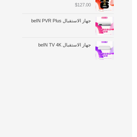
:
$
127.00
م
ن
جهاز الاستقبال beIN PVR Plus
$
4
6
جهاز الاستقبال beIN TV 4K
.
0
0
خ
ل
ا
ل
$
1
8
0
.