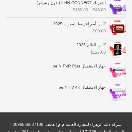
ن
اشتراك beIN CONNECT (بدون رسيفر)
ط
$
180.00
–
$
46.00
ا
ق
ا
كأس أمم إفريقيا المغرب 2025
ل
$
69.00
س
ع
كأس العالم 2026
ر
$
127.00
:
م
ن
جهاز الاستقبال beIN PVR Plus
$
4
جهاز الاستقبال beIN TV 4K
6
.
0
0
خ
ل
شركة دانة الزهراء للتجارة العامة م.م | هاتف:
0096566887188
|
ا
السجل التجاري: 371726 | العنوان: حولي – حولي قطعة 001 – شارع