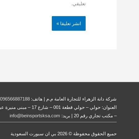
تعليقي.
شركة دانة الزهراء للتجارة العامة م.م | هاتف:
096566887188
– مكتب تجاري رقم 20 | بريد:
info@beinsportsksa.com
حميع الحقوق محفوظة © 2026
بي ان سبورت السعودية