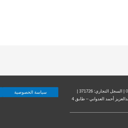
0
| السجل التجاري: 371726 |
سياسة الخصوصية
العنوان: حولي – حولي قطعة 001 – شارع 17 – مبنى منيرة عبدالعزيز أحمد العدواني – طابق 4