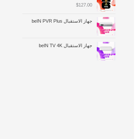
:
$
127.00
م
ن
جهاز الاستقبال beIN PVR Plus
$
4
6
جهاز الاستقبال beIN TV 4K
.
0
0
خ
ل
ا
ل
$
1
8
0
.