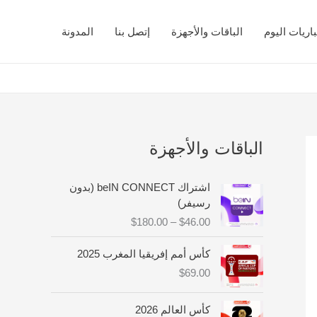
اريات اليوم
الباقات والأجهزة
إتصل بنا
المدونة
الباقات والأجهزة
ن
اشتراك beIN CONNECT (بدون
ط
رسيفر)
ا
$
180.00
–
$
46.00
ق
ا
كأس أمم إفريقيا المغرب 2025
ل
$
69.00
س
ع
ر
كأس العالم 2026