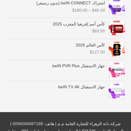
ن
اشتراك beIN CONNECT (بدون رسيفر)
ط
$
180.00
–
$
46.00
ا
ق
ا
كأس أمم إفريقيا المغرب 2025
ل
$
69.00
س
ع
كأس العالم 2026
ر
$
127.00
:
م
ن
جهاز الاستقبال beIN PVR Plus
$
4
جهاز الاستقبال beIN TV 4K
6
.
0
0
خ
ل
شركة دانة الزهراء للتجارة العامة م.م | هاتف:
0096566887188
|
ا