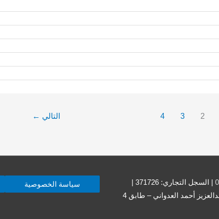
2
3
4
التالي
←
0
| السجل التجاري: 371726 |
سياسة الخصوصية
العنوان: حولي – حولي قطعة 001 – شارع 17 – مبنى منيرة عبدالعزيز أحمد العدواني – طابق 4