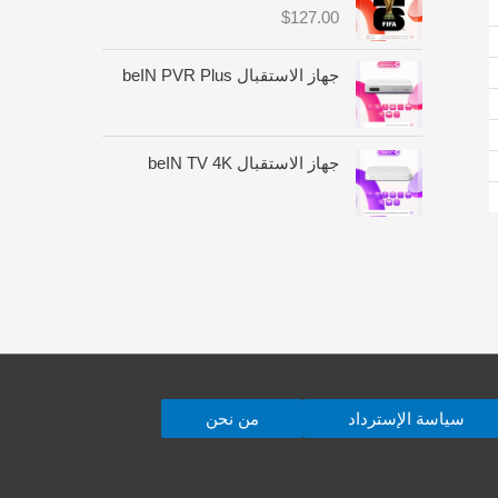
:
$
127.00
م
ن
جهاز الاستقبال beIN PVR Plus
$
4
6
جهاز الاستقبال beIN TV 4K
.
0
0
خ
ل
ا
ل
$
سياسة الإسترداد
من نحن
1
8
0
.