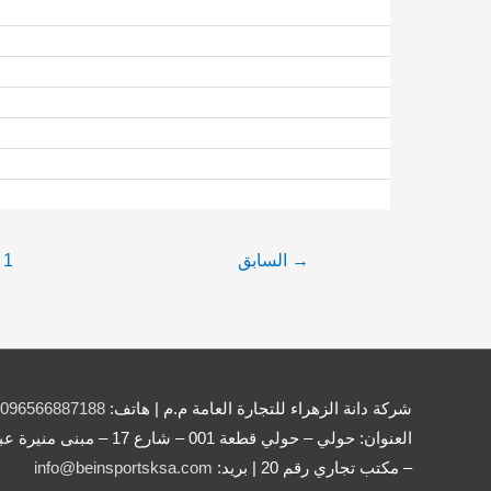
→
السابق
1
شركة دانة الزهراء للتجارة العامة م.م | هاتف:
096566887188
– مكتب تجاري رقم 20 | بريد:
info@beinsportsksa.com