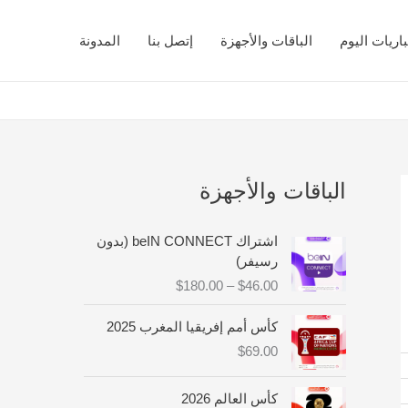
اريات اليوم
الباقات والأجهزة
إتصل بنا
المدونة
الباقات والأجهزة
ن
اشتراك beIN CONNECT (بدون
ط
رسيفر)
ا
$
180.00
–
$
46.00
ق
ا
كأس أمم إفريقيا المغرب 2025
ل
$
69.00
س
ع
ر
كأس العالم 2026