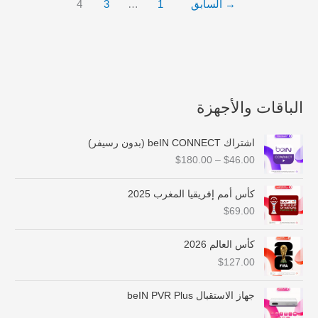
→
السابق
1
…
3
4
الباقات والأجهزة
ن
اشتراك beIN CONNECT (بدون رسيفر)
ط
$
180.00
–
$
46.00
ا
ق
ا
كأس أمم إفريقيا المغرب 2025
ل
$
69.00
س
ع
كأس العالم 2026
ر
$
127.00
:
م
ن
جهاز الاستقبال beIN PVR Plus