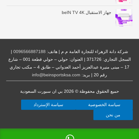
$
4
جهاز الاستقبال beIN TV 4K
6
.
0
0
خ
ل
شركة دانة الزهراء للتجارة العامة م.م | هاتف:
0096566887188
|
ا
السجل التجاري: 371726 | العنوان: حولي – حولي قطعة 001 – شارع
ل
17 – مبنى منيرة عبدالعزيز أحمد العدواني – طابق 4 – مكتب تجاري
رقم 20 | بريد:
info@beinsportsksa.com
$
1
8
حميع الحقوق محفوظة © 2026
بي ان سبورت السعودية
0
.
سياسة الخصوصية
سياسة الإسترداد
0
0
من نحن