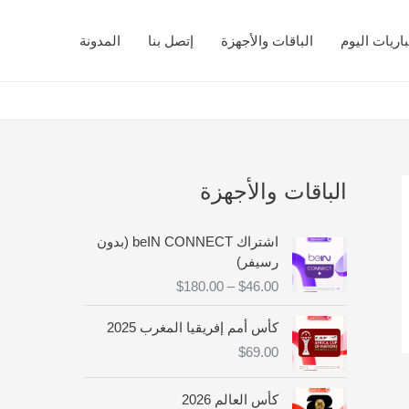
اريات اليوم
الباقات والأجهزة
إتصل بنا
المدونة
الباقات والأجهزة
ن
اشتراك beIN CONNECT (بدون
ط
رسيفر)
ا
$
180.00
–
$
46.00
ق
ا
كأس أمم إفريقيا المغرب 2025
ل
$
69.00
س
ع
ر
كأس العالم 2026