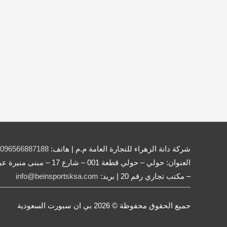
شركة دانة الزهراء للتجارة العامة م.م | هاتف:
096566887188
– مكتب تجاري رقم 20 | بريد:
info@beinsportsksa.com
حميع الحقوق محفوظة © 2026
بي ان سبورت السعودية