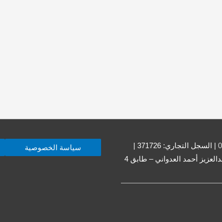
0
| السجل التجاري: 371726 |
سياسة الخصوصية
العنوان: حولي – حولي قطعة 001 – شارع 17 – مبنى منيرة عبدالعزيز أحمد العدواني – طابق 4