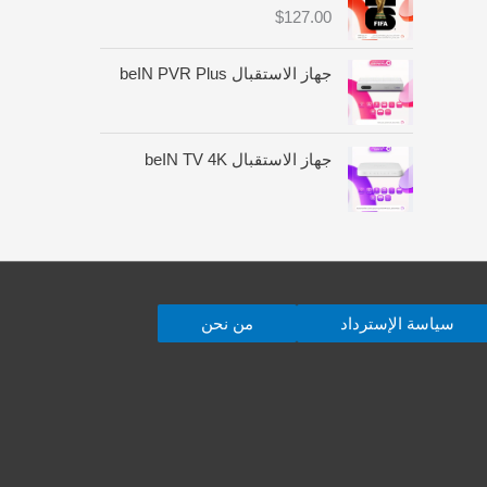
:
$
127.00
م
ن
جهاز الاستقبال beIN PVR Plus
$
4
6
جهاز الاستقبال beIN TV 4K
.
0
0
خ
ل
ا
سياسة الإسترداد
من نحن
ل
$
1
8
0
.