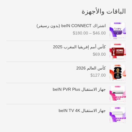
الباقات والأجهزة
ن
اشتراك beIN CONNECT (بدون رسيفر)
ط
$
180.00
–
$
46.00
ا
ق
ا
كأس أمم إفريقيا المغرب 2025
ل
$
69.00
س
ع
كأس العالم 2026
ر
$
127.00
:
م
ن
جهاز الاستقبال beIN PVR Plus
$
4
جهاز الاستقبال beIN TV 4K
6
.
0
0